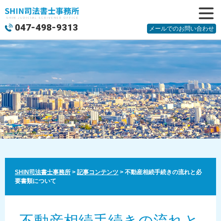
047-498-9313
メニュ
メールでのお問い合わせ
ー
SHIN司法書士事務所
>
記事コンテンツ
>
不動産相続手続きの流れと必
要書類について
不動産相続手続きの流れと